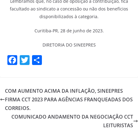
Lembramos que, no caso de oposição à contribuição, fica
facultado ao sindicato a concessão ou não dos benefícios
disponibilizados à categoria.
Curitiba-PR, 28 de junho de 2023.
DIRETORIA DO SINEEPRES
F
T
S
a
w
h
c
itt
ar
e
er
e
COM AUMENTO ACIMA DA INFLAÇÃO, SINEEPRES
b
FIRMA CCT 2023 PARA AGÊNCIAS FRANQUEADAS DOS
o
CORREIOS.
o
COMUNICADO ANDAMENTO DA NEGOCIAÇÃO CCT
LEITURISTAS
k