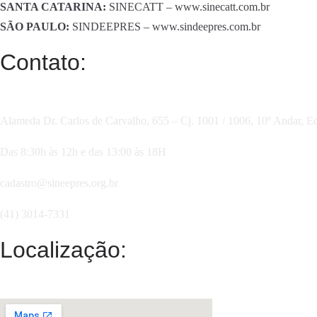
SANTA CATARINA:
SINECATT – www.sinecatt.com.br
SÃO PAULO:
SINDEEPRES – www.sindeepres.com.br
Contato:
Alameda Dr. Carlos de Carvalho, 655 – Cj. 1001 / 1006, 10º Andar, E
Das 8:30h às 12h e das 13:00 às 18H
cadastro@sineepres.org.br
(41) 3014-7331
Localização: