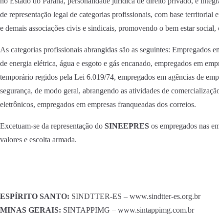
no Estado do Paraná, personalidade jurídica de direito privado, é integ
de representação legal de categorias profissionais, com base territoria
e demais associações civis e sindicais, promovendo o bem estar socia
As categorias profissionais abrangidas são as seguintes: Empregados em
de energia elétrica, água e esgoto e gás encanado, empregados em em
temporário regidos pela Lei 6.019/74, empregados em agências de empr
segurança, de modo geral, abrangendo as atividades de comercialização 
eletrônicos, empregados em empresas franqueadas dos correios.
Excetuam-se da representação do
SINEEPRES
os empregados nas empr
valores e escolta armada.
ESPÍRITO SANTO:
SINDTTER-ES – www.sindtter-es.org.br
MINAS GERAIS:
SINTAPPIMG – www.sintappimg.com.br