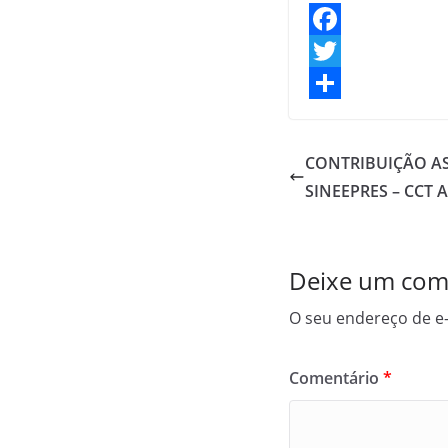
F
a
T
c
w
S
e
i
h
CONTRIBUIÇÃO AS
b
t
a
SINEEPRES – CCT 
o
t
r
o
e
e
Deixe um com
k
r
O seu endereço de e-
Comentário
*