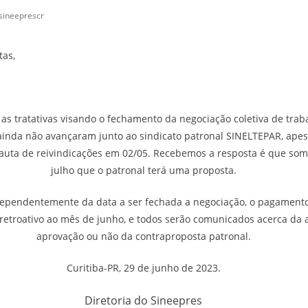
sineeprescr
tas,
 tratativas visando o fechamento da negociação coletiva de traba
ainda não avançaram junto ao sindicato patronal SINELTEPAR, ape
auta de reivindicações em 02/05. Recebemos a resposta é que some
julho que o patronal terá uma proposta.
pendentemente da data a ser fechada a negociação, o pagamento
r retroativo ao mês de junho, e todos serão comunicados acerca da
aprovação ou não da contraproposta patronal.
Curitiba-PR, 29 de junho de 2023.
Diretoria do Sineepres