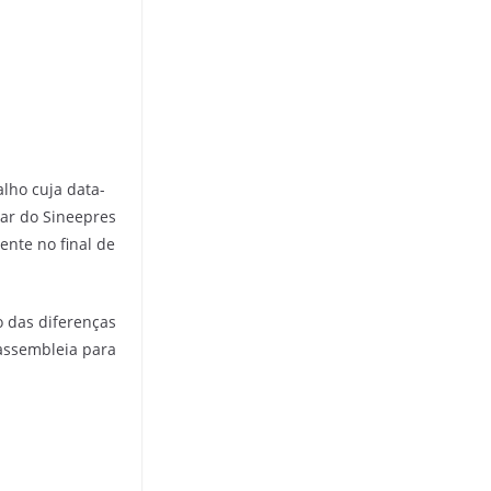
lho cuja data-
sar do Sineepres
nte no final de
 das diferenças
 assembleia para