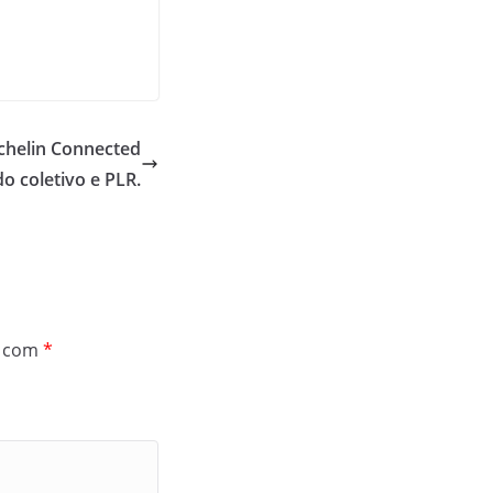
chelin Connected
o coletivo e PLR.
s com
*