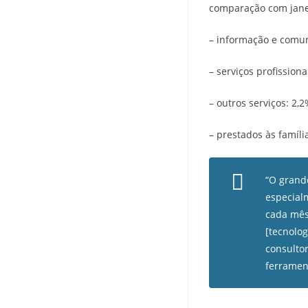
comparação com jane
– informação e comun
– serviços profission
– outros serviços: 2,2
– prestados às famíli
“O grand
especial
cada mês
[tecnolo
consulto
ferrament