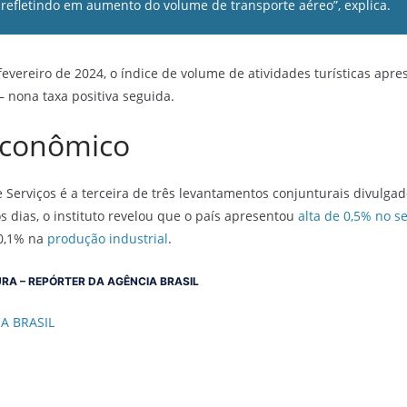
 refletindo em aumento do volume de transporte aéreo”, explica.
vereiro de 2024, o índice de volume de atividades turísticas apre
 nona taxa positiva seguida.
econômico
 Serviços é a terceira de três levantamentos conjunturais divulg
s dias, o instituto revelou que o país apresentou
alta de 0,5% no s
0,1% na
produção industrial
.
RA – REPÓRTER DA AGÊNCIA BRASIL
IA BRASIL