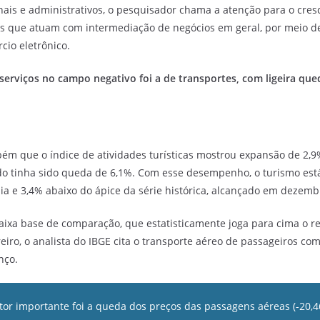
onais e administrativos, o pesquisador chama a atenção para o cre
s que atuam com intermediação de negócios em geral, por meio de 
cio eletrônico.
 serviços no campo negativo foi a de transportes, com ligeira que
ém que o índice de atividades turísticas mostrou expansão de 2,9
ado tinha sido queda de 6,1%. Com esse desempenho, o turismo est
 e 3,4% abaixo do ápice da série histórica, alcançado em dezemb
aixa base de comparação, que estatisticamente joga para cima o r
eiro, o analista do IBGE cita o transporte aéreo de passageiros com
nço.
tor importante foi a queda dos preços das passagens aéreas (-20,4