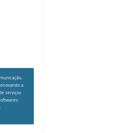
omunicação,
 renovando a
de serviços
oftwares
;
e