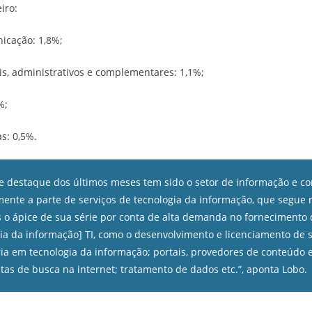
iro:
icação: 1,8%;
ais, administrativos e complementares: 1,1%;
%;
as: 0,5%.
e destaque dos últimos meses tem sido o setor de informação e c
mente a parte de serviços de tecnologia da informação, que segue
 o ápice de sua série por conta de alta demanda no fornecimento 
gia da informação] TI, como o desenvolvimento e licenciamento de
s
ria em tecnologia da informação; portais, provedores de conteúdo 
as de busca na internet; tratamento de dados etc.”, aponta Lobo.