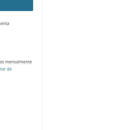
senta
ados mensalmente
etor de