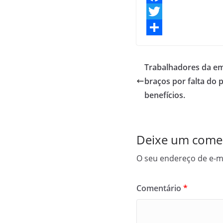
F
a
T
c
w
S
e
i
h
Trabalhadores da em
b
t
a
braços por falta do 
o
t
r
benefícios.
o
e
e
k
r
Deixe um come
O seu endereço de e-ma
Comentário
*