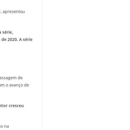
r, apresentou
 série,
de 2020. A série
 passagem de
com o avanço de
etor cresceu
ão na