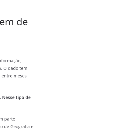
gem de
informação,
ro. O dado tem
a entre meses
. Nesse tipo de
m parte
iro de Geografia e