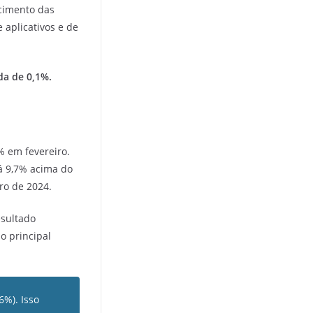
scimento das
aplicativos e de
da de 0,1%.
% em fevereiro.
á 9,7% acima do
ro de 2024.
esultado
o principal
6%). Isso