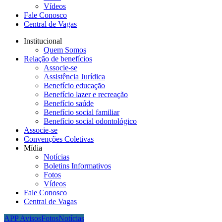
Vídeos
Fale Conosco
Central de Vagas
Institucional
Quem Somos
Relação de benefícios
Associe-se
Assistência Jurídica
Benefício educação
Benefício lazer e recreação
Benefício saúde
Benefício social familiar
Benefício social odontológico
Associe-se
Convenções Coletivas
Mídia
Notícias
Boletins Informativos
Fotos
Vídeos
Fale Conosco
Central de Vagas
APP Avisos
Fotos
Notícias