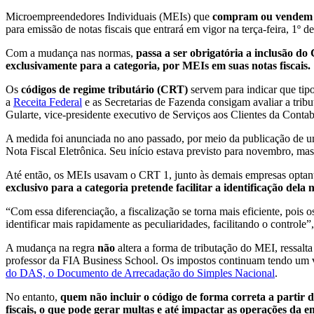
Microempreendedores Individuais (MEIs) que
compram ou vendem 
para emissão de notas fiscais que entrará em vigor na terça-feira, 1º de 
Com a mudança nas normas,
passa a ser obrigatória a inclusão d
exclusivamente para a categoria, por MEIs em suas notas fiscais.
Os
códigos de regime tributário (CRT)
servem para
indicar que tip
a
Receita Federal
e as Secretarias de Fazenda consigam avaliar a tribu
Gularte, vice-presidente executivo de Serviços aos Clientes da Contabi
A medida foi anunciada no ano passado, por meio da publicação de 
Nota Fiscal Eletrônica. Seu início estava previsto para novembro, mas
Até então, os MEIs usavam o CRT 1, junto às demais empresas optan
exclusivo para a categoria pretende facilitar a identificação dela n
“Com essa diferenciação, a fiscalização se torna mais eficiente, pois
identificar mais rapidamente as peculiaridades, facilitando o controle”
A mudança na regra
não
altera a forma de tributação do MEI
, ressal
professor da FIA Business School. Os impostos continuam tendo um va
do DAS, o Documento de Arrecadação do Simples Nacional
.
No entanto,
quem não incluir o código de forma correta a partir d
fiscais, o que pode gerar multas e até impactar as operações da 