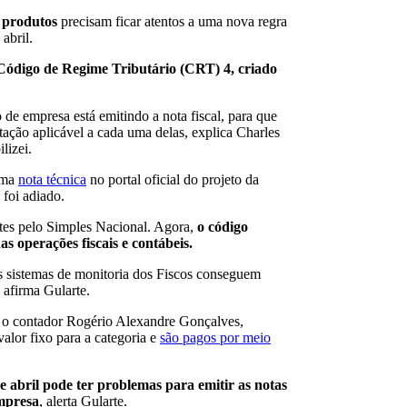
produtos
precisam ficar atentos a uma nova regra
abril.
o Código de Regime Tributário (CRT) 4, criado
o de empresa está emitindo a nota fiscal
, para que
tação aplicável a cada uma delas, explica Charles
lizei.
uma
nota técnica
no portal oficial do projeto da
 foi adiado.
tes pelo Simples Nacional. Agora,
o código
as operações fiscais e contábeis.
 os sistemas de monitoria dos Fiscos conseguem
, afirma Gularte.
ta o contador Rogério Alexandre Gonçalves,
lor fixo para a categoria e
são pagos por meio
e abril pode ter problemas para emitir as notas
empresa
, alerta Gularte.