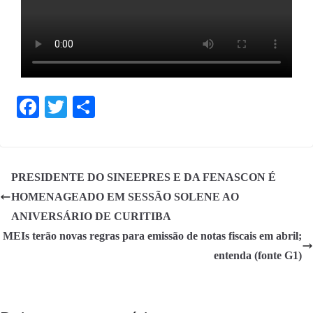
Fa
T
S
ce
wi
ha
bo
tte
re
ok
r
PRESIDENTE DO SINEEPRES E DA FENASCON É
HOMENAGEADO EM SESSÃO SOLENE AO
ANIVERSÁRIO DE CURITIBA
MEIs terão novas regras para emissão de notas fiscais em abril;
entenda (fonte G1)