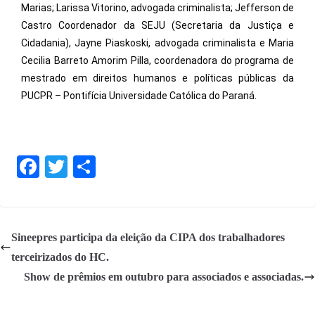
Marias; Larissa Vitorino, advogada criminalista; Jefferson de
Castro Coordenador da SEJU (Secretaria da Justiça e
Cidadania), Jayne Piaskoski, advogada criminalista e Maria
Cecilia Barreto Amorim Pilla, coordenadora do programa de
mestrado em direitos humanos e políticas públicas da
PUCPR – Pontifícia Universidade Católica do Paraná.
Fa
T
S
ce
wi
ha
bo
tte
re
ok
r
Sineepres participa da eleição da CIPA dos trabalhadores
terceirizados do HC.
Show de prêmios em outubro para associados e associadas.