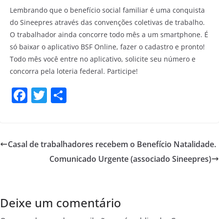
Lembrando que o benefício social familiar é uma conquista
do Sineepres através das convenções coletivas de trabalho.
O trabalhador ainda concorre todo mês a um smartphone. É
só baixar o aplicativo BSF Online, fazer o cadastro e pronto!
Todo mês você entre no aplicativo, solicite seu número e
concorra pela loteria federal. Participe!
F
T
S
a
w
h
c
itt
ar
e
er
e
Casal de trabalhadores recebem o Benefício Natalidade.
b
Comunicado Urgente (associado Sineepres)
o
o
k
Deixe um comentário