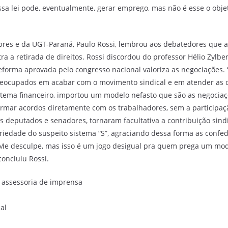
Essa lei pode, eventualmente, gerar emprego, mas não é esse o objet
pres e da UGT-Paraná, Paulo Rossi, lembrou aos debatedores que a
ra a retirada de direitos. Rossi discordou do professor Hélio Zylbe
orma aprovada pelo congresso nacional valoriza as negociações. “
preocupados em acabar com o movimento sindical e em atender as
stema financeiro, importou um modelo nefasto que são as negociaçõ
firmar acordos diretamente com os trabalhadores, sem a participaç
s deputados e senadores, tornaram facultativa a contribuição sind
riedade do suspeito sistema “S”, agraciando dessa forma as confe
 Me desculpe, mas isso é um jogo desigual pra quem prega um mo
concluiu Rossi.
 assessoria de imprensa
al