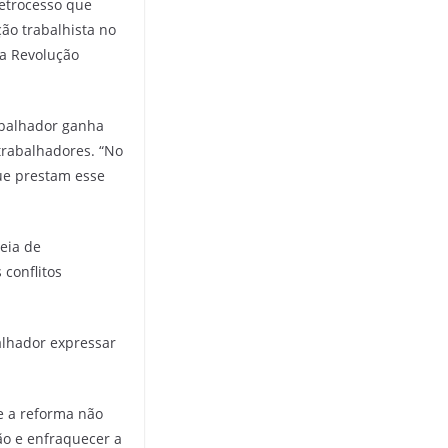
etrocesso que
ão trabalhista no
la Revolução
rabalhador ganha
trabalhadores. “No
ue prestam esse
teia de
 conflitos
alhador expressar
e a reforma não
ão e enfraquecer a