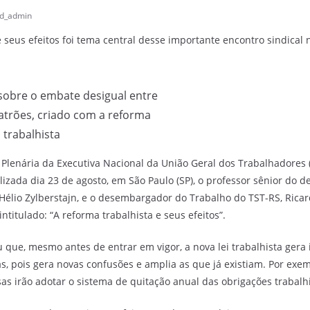
d_admin
e seus efeitos foi tema central desse importante encontro sindical 
 sobre o embate desigual entre
trões, criado com a reforma
trabalhista
Plenária da Executiva Nacional da União Geral dos Trabalhadores (
ealizada dia 23 de agosto, em São Paulo (SP), o professor sênior do
élio Zylberstajn, e o desembargador do Trabalho do TST-RS, Ricar
titulado: “A reforma trabalhista e seus efeitos”.
u que, mesmo antes de entrar em vigor, a nova lei trabalhista gera
ias, pois gera novas confusões e amplia as que já existiam. Por ex
s irão adotar o sistema de quitação anual das obrigações trabalhi