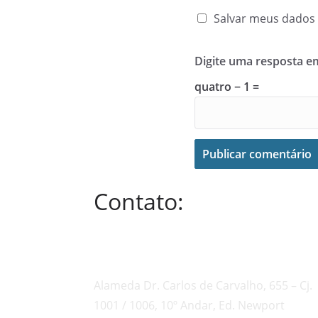
Salvar meus dados 
Digite uma resposta 
quatro − 1 =
Contato:
Alameda Dr. Carlos de Carvalho, 655 – Cj.
1001 / 1006, 10º Andar, Ed. Newport