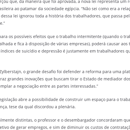
çou que, da maneira que foi aprovada, a nova lei representa um r
sileira ao patamar da sociedade egípcia. “Não sei como era a relaç
 dessa lei ignorou toda a história dos trabalhadores, que passa pe
e.”
para os possíveis efeitos que o trabalho intermitente (quando o t
lhada e fica à disposição de várias empresas), poderá causar aos 
 índices de suicídio e depressão é justamente em trabalhadores q
 Zylberstajn, o grande desafio foi defender a reforma para uma pla
ei traz grandes inovações que buscam tirar o Estado de mediador dos
emplar a negociação entre as partes interessadas.”
legislação abre a possibilidade de construir um espaço para o trab
ça, tese da qual discordou a plenária.
talmente distintas, o professor e o desembargador concordaram qu
etivo de gerar empregos, e sim de diminuir os custos de contrataç