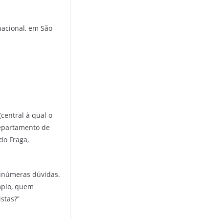
nacional, em São
central à qual o
 departamento de
do Fraga,
 inúmeras dúvidas.
emplo, quem
stas?”