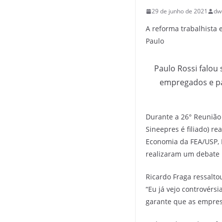
29 de junho de 2021
dw
A reforma trabalhista 
Paulo
Paulo Rossi falou
empregados e pa
Durante a 26° Reunião 
Sineepres é filiado) r
Economia da FEA/USP, H
realizaram um debate in
Ricardo Fraga ressalto
“Eu já vejo controvérs
garante que as empresa