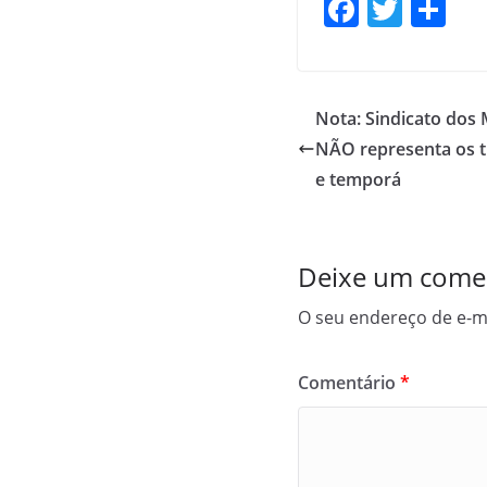
F
T
S
a
w
h
c
itt
ar
e
er
e
Nota: Sindicato dos 
b
NÃO representa os t
o
e temporá
o
k
Deixe um come
O seu endereço de e-ma
Comentário
*