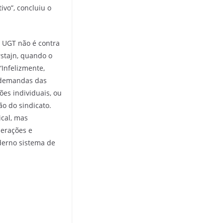
ivo”, concluiu o
 UGT não é contra
rstajn, quando o
Infelizmente,
 demandas das
es individuais, ou
ão do sindicato.
ical, mas
derações e
derno sistema de