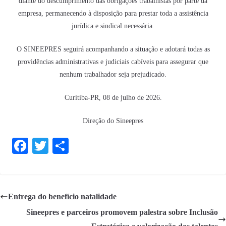
diante do descumprimento das obrigações trabalhistas por parte da
empresa, permanecendo à disposição para prestar toda a assistência
jurídica e sindical necessária.
O SINEEPRES seguirá acompanhando a situação e adotará todas as
providências administrativas e judiciais cabíveis para assegurar que
nenhum trabalhador seja prejudicado.
Curitiba-PR, 08 de julho de 2026.
Direção do Sineepres
Fa
T
S
ce
wi
ha
bo
tte
re
ok
r
Entrega do benefício natalidade
Sineepres e parceiros promovem palestra sobre Inclusão