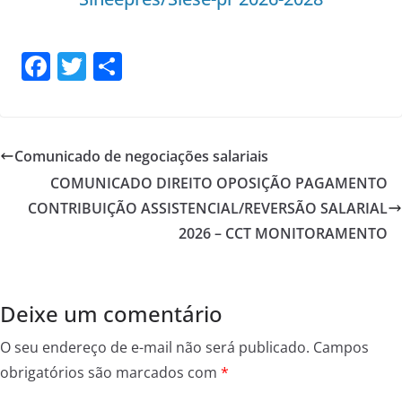
F
T
S
a
w
h
c
itt
ar
e
er
e
Comunicado de negociações salariais
b
COMUNICADO DIREITO OPOSIÇÃO PAGAMENTO
o
CONTRIBUIÇÃO ASSISTENCIAL/REVERSÃO SALARIAL
o
2026 – CCT MONITORAMENTO
k
Deixe um comentário
O seu endereço de e-mail não será publicado.
Campos
obrigatórios são marcados com
*