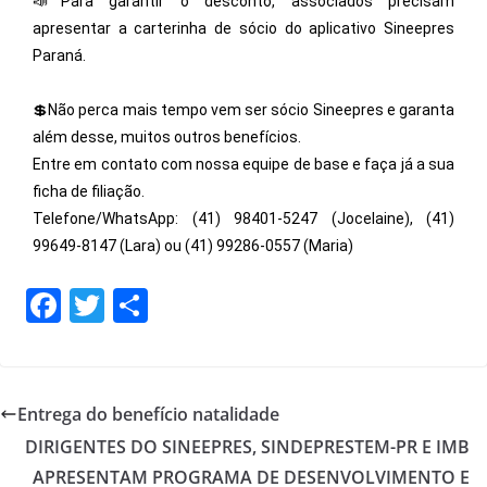
📣Para garantir o desconto, associados precisam
apresentar a carterinha de sócio do aplicativo Sineepres
Paraná.
💲Não perca mais tempo vem ser sócio Sineepres e garanta
além desse, muitos outros benefícios.
Entre em contato com nossa equipe de base e faça já a sua
ficha de filiação.
Telefone/WhatsApp: (41) 98401-5247 (Jocelaine), (41)
99649-8147 (Lara) ou (41) 99286-0557 (Maria)
F
T
S
a
w
h
c
itt
ar
e
er
e
Entrega do benefício natalidade
b
DIRIGENTES DO SINEEPRES, SINDEPRESTEM-PR E IMB
o
APRESENTAM PROGRAMA DE DESENVOLVIMENTO E