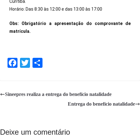
Curitiba.
Horário: Das 8:30 às 12:00 e das 13:00 às 17:00
Obs: Obrigatório a apresentação do comprovante de
matrícula.
Fa
T
S
ce
wi
ha
bo
tte
re
ok
r
Sineepres realiza a entrega do benefício natalidade
Entrega do benefício natalidade
Deixe um comentário