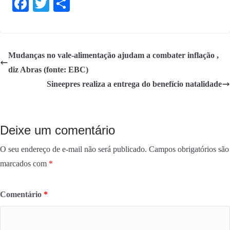
Fa
T
S
ce
wi
ha
bo
tte
re
ok
r
Mudanças no vale-alimentação ajudam a combater inflação ,
diz Abras (fonte: EBC)
Sineepres realiza a entrega do benefício natalidade
Deixe um comentário
O seu endereço de e-mail não será publicado.
Campos obrigatórios são
marcados com
*
Comentário
*