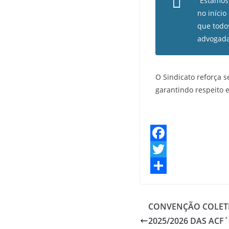
“Estamos
no início
que todo
advogada
O Sindicato reforça 
garantindo respeito e
F
a
T
c
w
S
e
i
h
CONVENÇÃO COLET
b
t
a
2025/2026 DAS ACF´