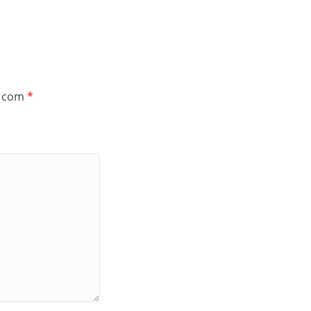
s com
*