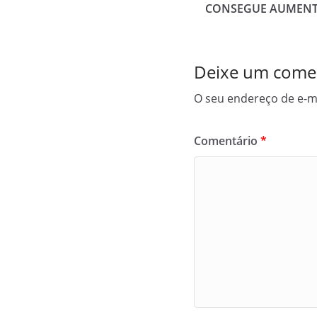
o
t
r
CONSEGUE AUMENT
o
e
e
k
r
Deixe um come
O seu endereço de e-ma
Comentário
*