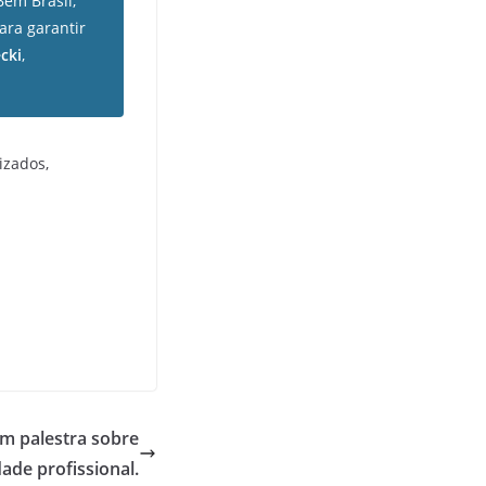
em Brasil,
ara garantir
cki
,
izados,
am palestra sobre
dade profissional.