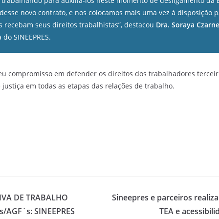
 trabalhando para auxiliá-los neste momento de desligamento da B
 desse novo contrato, e nos colocamos mais uma vez à disposição p
s recebam seus direitos trabalhistas”, destacou
Dra. Soraya Czarne
 do SINEEPRES.
seu compromisso em defender os direitos dos trabalhadores terceir
 justiça em todas as etapas das relações de trabalho.
IVA DE TRABALHO
Sineepres e parceiros realiz
s/AGF´s: SINEEPRES
TEA e acessibili