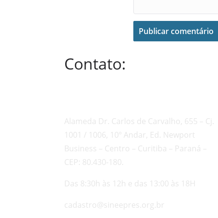
Contato:
Alameda Dr. Carlos de Carvalho, 655 – Cj.
1001 / 1006, 10º Andar, Ed. Newport
Business – Centro – Curitiba – Paraná –
CEP: 80.430-180.
Das 8:30h às 12h e das 13:00 às 18H
cadastro@sineepres.org.br