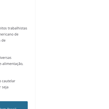
itos trabalhistas
americano de
a de
iversas
e-alimentação,
o cautelar
r seja