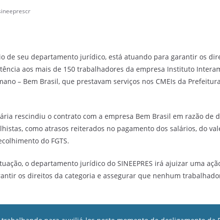
sineeprescr
 de seu departamento jurídico, está atuando para garantir os dire
istência aos mais de 150 trabalhadores da empresa Instituto Inter
no – Bem Brasil, que prestavam serviços nos CMEIs da Prefeitur
cária rescindiu o contrato com a empresa Bem Brasil em razão de d
lhistas, como atrasos reiterados no pagamento dos salários, do val
recolhimento do FGTS.
ituação, o departamento jurídico do SINEEPRES irá ajuizar uma açã
antir os direitos da categoria e assegurar que nenhum trabalhado