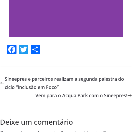
F
T
S
a
w
h
c
itt
ar
e
er
e
Sineepres e parceiros realizam a segunda palestra do
b
ciclo “Inclusão em Foco”
o
Vem para o Acqua Park com o Sineepres!
o
k
Deixe um comentário