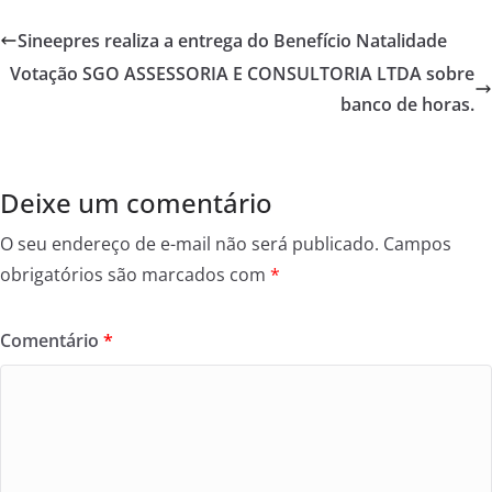
c
itt
ar
e
er
e
Sineepres realiza a entrega do Benefício Natalidade
b
Votação SGO ASSESSORIA E CONSULTORIA LTDA sobre
o
banco de horas.
o
k
Deixe um comentário
O seu endereço de e-mail não será publicado.
Campos
obrigatórios são marcados com
*
Comentário
*