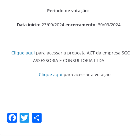
Período de votação:
Data início:
23/09/2024
encerramento:
30/09/2024
Clique aqui
para acessar a proposta ACT da empresa SGO
ASSESSORIA E CONSULTORIA LTDA
Clique aqui
para acessar a votação.
F
T
S
a
w
h