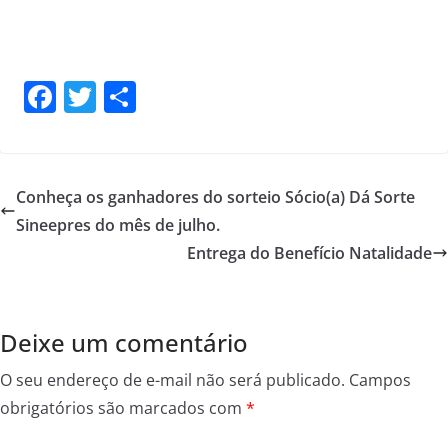
F
T
S
a
w
h
c
itt
ar
e
er
e
Conheça os ganhadores do sorteio Sócio(a) Dá Sorte
b
Sineepres do mês de julho.
o
Entrega do Benefício Natalidade
o
k
Deixe um comentário
O seu endereço de e-mail não será publicado.
Campos
obrigatórios são marcados com
*