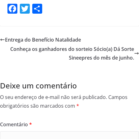
F
T
S
a
w
h
c
itt
ar
e
er
e
Entrega do Benefício Natalidade
b
Conheça os ganhadores do sorteio Sócio(a) Dá Sorte
o
Sineepres do mês de junho.
o
k
Deixe um comentário
O seu endereço de e-mail não será publicado.
Campos
obrigatórios são marcados com
*
Comentário
*