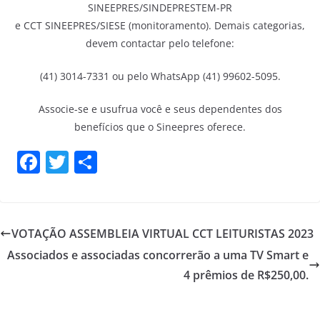
SINEEPRES/SINDEPRESTEM-PR
e CCT SINEEPRES/SIESE (monitoramento). Demais categorias,
devem contactar pelo telefone:
(41) 3014-7331 ou pelo WhatsApp (41) 99602-5095.
Associe-se e usufrua você e seus dependentes dos
benefícios que o Sineepres oferece.
F
T
S
a
w
h
c
itt
ar
e
er
e
VOTAÇÃO ASSEMBLEIA VIRTUAL CCT LEITURISTAS 2023
b
Associados e associadas concorrerão a uma TV Smart e
o
4 prêmios de R$250,00.
o