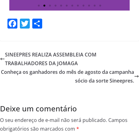
F
T
S
a
w
h
c
itt
ar
e
er
e
SINEEPRES REALIZA ASSEMBLEIA COM
b
TRABALHADORES DA JOMAGA
o
Conheça os ganhadores do mês de agosto da campanha
o
sócio da sorte Sineepres.
k
Deixe um comentário
O seu endereço de e-mail não será publicado.
Campos
obrigatórios são marcados com
*