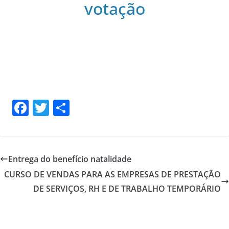
votação
F
T
S
a
w
h
c
itt
ar
e
er
e
Entrega do benefício natalidade
b
CURSO DE VENDAS PARA AS EMPRESAS DE PRESTAÇÃO
o
DE SERVIÇOS, RH E DE TRABALHO TEMPORÁRIO
o
k