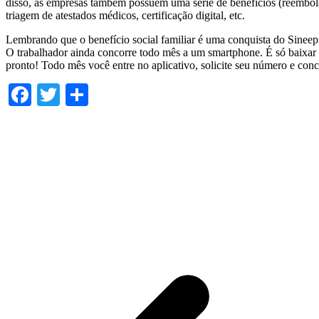
disso, as empresas também possuem uma série de benefícios (reembols
triagem de atestados médicos, certificação digital, etc.
Lembrando que o benefício social familiar é uma conquista do Sineepr
O trabalhador ainda concorre todo mês a um smartphone. É só baixar o
pronto! Todo mês você entre no aplicativo, solicite seu número e concor
Facebook
Twitter
Share