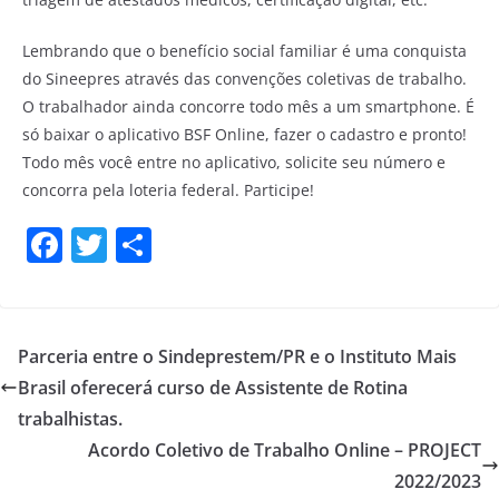
Lembrando que o benefício social familiar é uma conquista
do Sineepres através das convenções coletivas de trabalho.
O trabalhador ainda concorre todo mês a um smartphone. É
só baixar o aplicativo BSF Online, fazer o cadastro e pronto!
Todo mês você entre no aplicativo, solicite seu número e
concorra pela loteria federal. Participe!
F
T
S
a
w
h
c
itt
ar
e
er
e
Parceria entre o Sindeprestem/PR e o Instituto Mais
b
Brasil oferecerá curso de Assistente de Rotina
o
trabalhistas.
o
Acordo Coletivo de Trabalho Online – PROJECT
2022/2023
k