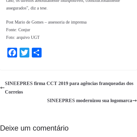
caso, os direitos absolutamente indisponíveis, constitucionalmente
assegurados”, diz a tese.
Post Mario de Gomes – assessoria de imprensa
Fonte: Conjur
Foto: arquivo UGT
Fa
T
S
ce
wi
ha
bo
tte
re
ok
r
SINEEPRES firma CCT 2019 para agências franqueadas dos
Correios
SINEEPRES modernizou sua logomarca
Deixe um comentário