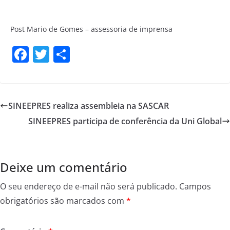
Post Mario de Gomes – assessoria de imprensa
F
T
S
a
w
h
c
itt
ar
e
er
e
SINEEPRES realiza assembleia na SASCAR
b
SINEEPRES participa de conferência da Uni Global
o
o
k
Deixe um comentário
O seu endereço de e-mail não será publicado.
Campos
obrigatórios são marcados com
*