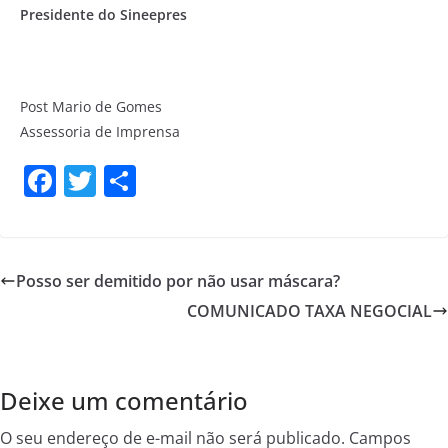
Presidente do Sineepres
Post Mario de Gomes
Assessoria de Imprensa
F
T
S
a
w
h
c
itt
ar
e
er
e
Posso ser demitido por não usar máscara?
b
COMUNICADO TAXA NEGOCIAL
o
o
k
Deixe um comentário
O seu endereço de e-mail não será publicado.
Campos