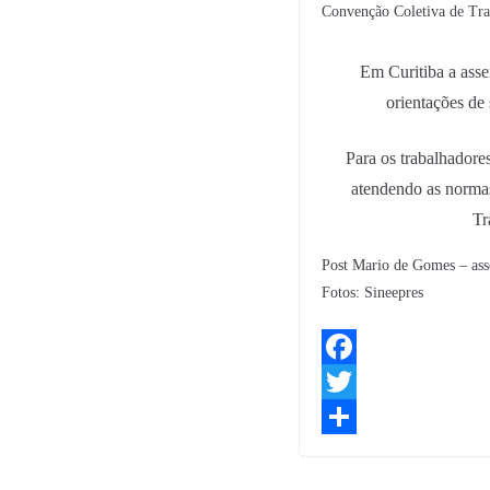
Convenção Coletiva de Tra
Em Curitiba a asse
orientações de
Para os trabalhadores
atendendo as norma
Tr
Post Mario de Gomes – ass
Fotos: Sineepres
F
a
T
c
w
S
e
i
h