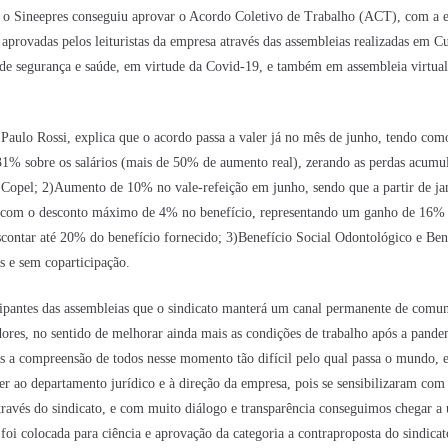
 o Sineepres conseguiu aprovar o Acordo Coletivo de Trabalho (ACT), com a 
 aprovadas pelos leituristas da empresa através das assembleias realizadas em Cu
 de segurança e saúde, em virtude da Covid-19, e também em assembleia virtual 
 Paulo Rossi, explica que o acordo passa a valer já no mês de junho, tendo com
,31% sobre os salários (mais de 50% de aumento real), zerando as perdas acumu
Copel; 2)Aumento de 10% no vale-refeição em junho, sendo que a partir de ja
2 com o desconto máximo de 4% no benefício, representando um ganho de 16% 
contar até 20% do benefício fornecido; 3)Benefício Social Odontológico e Ben
s e sem coparticipação.
icipantes das assembleias que o sindicato manterá um canal permanente de comu
ores, no sentido de melhorar ainda mais as condições de trabalho após a pande
 a compreensão de todos nesse momento tão difícil pelo qual passa o mundo,
r ao departamento jurídico e à direção da empresa, pois se sensibilizaram com 
través do sindicato, e com muito diálogo e transparência conseguimos chegar 
i colocada para ciência e aprovação da categoria a contraproposta do sindicat