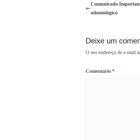
Comunicado Importante
b
t
a
odontológico
o
t
r
o
e
e
k
r
Deixe um comen
O seu endereço de e-mail n
Comentário
*