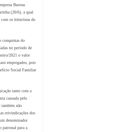
empresa Bureau
ritiba (20/6), a qual
com os leituristas do
o conquistas do
ladas no período de
neiro/2021 o valor
aos empregados, pois
efício Social Familiar
nicação tanto com a
mia causada pelo
 e também não
as reivindicações dos
a um denominador
o patronal para a