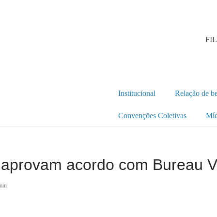
FI
Institucional
Relação de be
Convenções Coletivas
Míd
s aprovam acordo com Bureau V
min