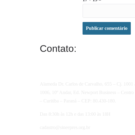
Contato:
Alameda Dr. Carlos de Carvalho, 655 – Cj. 1001 
1006, 10º Andar, Ed. Newport Business – Centro
– Curitiba – Paraná – CEP: 80.430-180.
Das 8:30h às 12h e das 13:00 às 18H
cadastro@sineepres.org.br