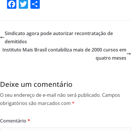
F
T
S
a
w
h
c
itt
ar
e
er
e
Sindicato agora pode autorizar recontratação de
b
demitidos
o
Instituto Mais Brasil contabiliza mais de 2000 cursos em
o
quatro meses
k
Deixe um comentário
O seu endereço de e-mail não será publicado.
Campos
obrigatórios são marcados com
*
Comentário
*