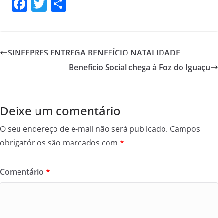
F
T
S
a
w
h
c
itt
ar
e
er
e
SINEEPRES ENTREGA BENEFÍCIO NATALIDADE
b
Benefício Social chega à Foz do Iguaçu
o
o
k
Deixe um comentário
O seu endereço de e-mail não será publicado.
Campos
obrigatórios são marcados com
*
Comentário
*