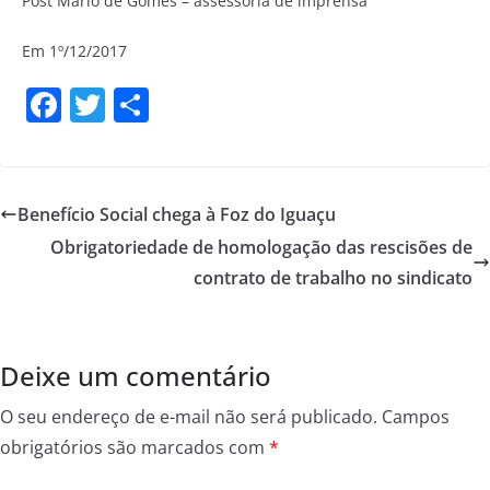
Post Mario de Gomes – assessoria de imprensa
Em 1º/12/2017
F
T
S
a
w
h
c
itt
ar
e
er
e
Benefício Social chega à Foz do Iguaçu
b
Obrigatoriedade de homologação das rescisões de
o
contrato de trabalho no sindicato
o
k
Deixe um comentário
O seu endereço de e-mail não será publicado.
Campos
obrigatórios são marcados com
*