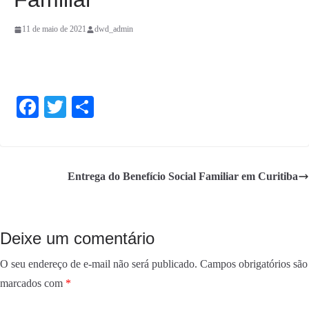
11 de maio de 2021
dwd_admin
Fa
T
S
ce
wi
ha
bo
tte
re
ok
r
Entrega do Benefício Social Familiar em Curitiba
Deixe um comentário
O seu endereço de e-mail não será publicado.
Campos obrigatórios são
marcados com
*